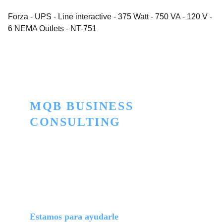
Forza - UPS - Line interactive - 375 Watt - 750 VA - 120 V -
6 NEMA Outlets - NT-751
MQB BUSINESS 
CONSULTING
Innovación para convertir lo ordinario en 
extraordinario
TELEFONO
+506 2505-5445
+506 7174-5664
Estamos para ayudarle