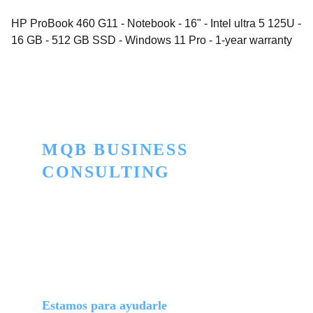
HP ProBook 460 G11 - Notebook - 16" - Intel ultra 5 125U -
16 GB - 512 GB SSD - Windows 11 Pro - 1-year warranty
MQB BUSINESS 
CONSULTING
Innovación para convertir lo ordinario en 
extraordinario
TELEFONO
+506 2505-5445
+506 7174-5664
Estamos para ayudarle