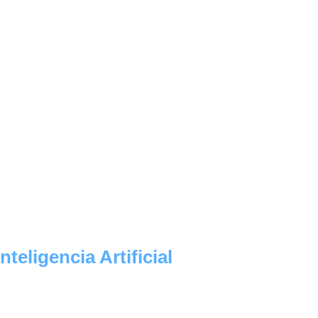
nteligencia Artificial
de cerca sus procesos empresariales y el 
porta para comprender mejor cómo la IA 