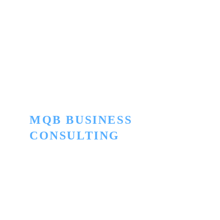
Impacto Organizacional
MQB BUSINESS 
CONSULTING
Innovación para convertir lo ordinario en 
extraordinario
Términos y Condiciones
Política de Privacidad