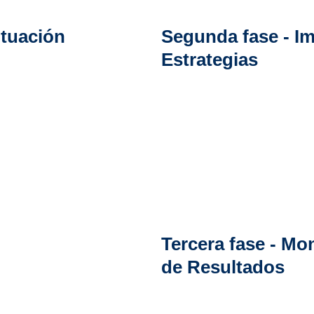
ituación 
Segunda fase - I
Estrategias
ación de 
En esta fase nuestros especial
aso fundamental 
identificado y desarrollarán es
. Este proceso 
áreas requeridas según el nive
a determinar la 
s con la 
Nota: 
Se recomienda realizar l
lada para 
niveles anteriores previo a opt
ación de IA.
ntes puntos: 
Tercera fase - Mo
de Resultados
Posterior a la implementación 