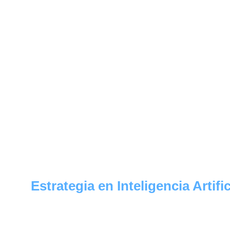
Estrategia en Inteligencia Artific
Personalizamos modelos avanzados de Inteligencia Artificial (
entorno empresarial, los trasladamos de forma segura a produc
desplegamos a escala. 