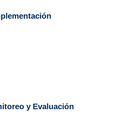
mplementación 
istas tomarán como base el nivel 
trategias para apoyar al negocio en las 
l de madurez. 
as acciones establecidas en los 
ar por una estrategia de automatización.
nitoreo y Evaluación 
de acciones, nuestro equipo brindará 