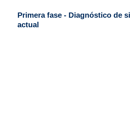
Primera fase - Diagnóstico de s
actual
Un diagnóstico de situación efectivo para la implement
inteligencia artificial (IA) en una organización es un p
para asegurar el éxito de dicha integración tecnológica
implica evaluar diversas áreas clave de la empresa par
preparación, las oportunidades y los desafíos asociado
adopción de IA. Aquí le proporcionamos una guía detal
realizar un diagnóstico de situación para la implement
Según nuestro análisis cubre a nivel general los siguie
Infraestructura
Competencia
Procesos