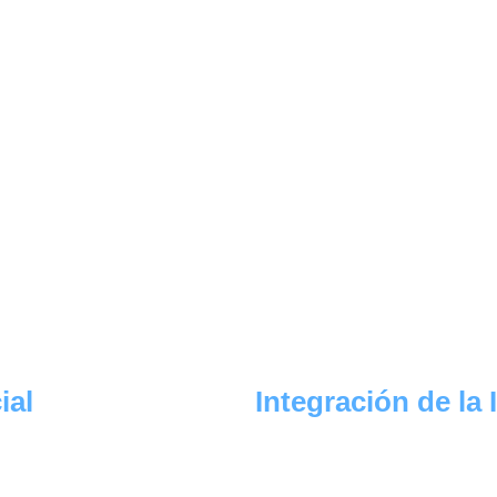
ial
Integración de la I
IA) para su 
Nuestros expertos en IA examinan 
ción y los 
ecosistema tecnológico que los so