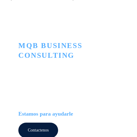
MQB BUSINESS 
CONSULTING
Innovación para convertir lo ordinario en 
extraordinario
TELEFONO
+506 2505-5445
+506 7174-5664
Estamos para ayudarle
Contactenos