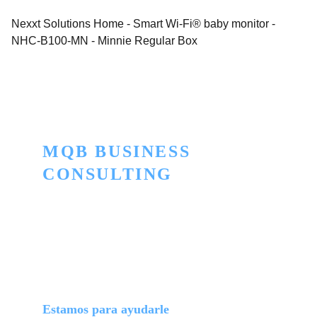
Nexxt Solutions Home - Smart Wi-Fi® baby monitor -
NHC-B100-MN - Minnie Regular Box
MQB BUSINESS 
CONSULTING
Innovación para convertir lo ordinario en 
extraordinario
TELEFONO
+506 2505-5445
+506 7174-5664
Estamos para ayudarle