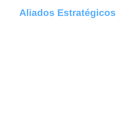
Aliados Estratégicos
Conozca las ventajas que representa el contar con 
aliados estratégicos
 y cómo los mismos propician 
el crecimiento orgánico de nuestra organización.
TRUE SEC es más que una empresa de 
ciberseguridad; son socios estratégicos, 
dedicados a proporcionar servicios y soluciones 