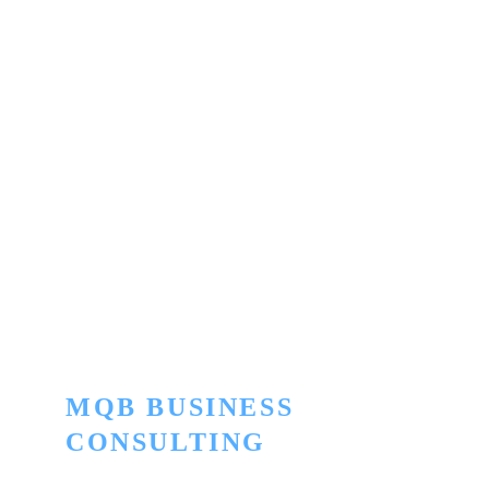
Cost es un Data Center ubicado en Paseo 
Colón, San José, que durante más de 15 años 
han brindado servicios de IT como Datacenter, 
Hosting, Colocation, Routing, Switching.
MQB BUSINESS 
CONSULTING
Innovación para convertir lo ordinario en 