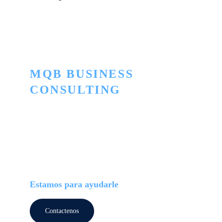
MQB BUSINESS 
CONSULTING
Innovación para convertir lo ordinario en 
extraordinario
TELEFONO
+506 2505-5445
+506 7174-5664
Estamos para ayudarle
Contactenos