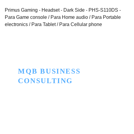
Primus Gaming - Headset - Dark Side - PHS-S110DS -
Para Game console / Para Home audio / Para Portable
electronics / Para Tablet / Para Cellular phone
MQB BUSINESS 
CONSULTING
Innovación para convertir lo ordinario en 
extraordinario
TELEFONO
+506 2505-5445
+506 7174-5664