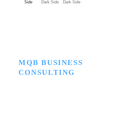
MQB BUSINESS 
CONSULTING
Innovación para convertir lo ordinario en 
extraordinario
Términos y Condiciones
Política de Privacidad
Términos CyberTech Store