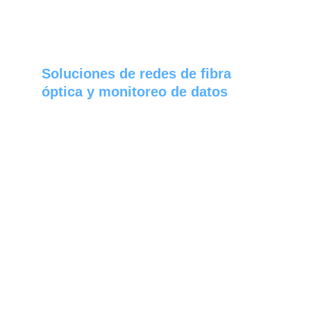
Soluciones de redes de fibra 
óptica y monitoreo de datos
La tecnología de banda ancha está en 
constante evolución, ya que la necesidad y el 
deseo de velocidades cada vez más rápidas 
impulsa a los proveedores a ofrecer a sus 
clientes un mayor ancho de banda.
Nuestras soluciones de prueba y tecnologías 
innovadoras les permiten a nuestros clientes, 
desde proveedores de fibra oscura hasta 
centros de datos y proveedores de servicio y 
contratistas, gestionar de manera eficiente la 
construcción, la instalación y el 