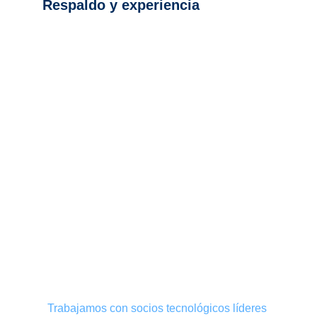
Respaldo y experiencia
Respaldamos estas soluciones con servicios 
que integran profesionales especializados en 
resolver dudas e inconvenientes sobre su 
tecnología. 
Estos expertos gestionan tanto el software 
como el hardware de manera eficiente para 
garantizar que su empresa funcione sin 
interrupciones.
Como podemos 
ayudarlo
Trabajamos con socios tecnológicos líderes 