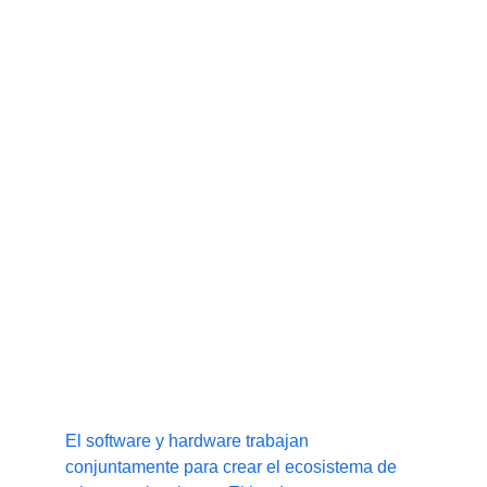
Receptores GPS y GNSS de precisión.
Escáneres de códigos de barras.
Terminales RFID y biométricos.
Software y hardware para operadores 
de servicio ISP
El software y hardware trabajan 
conjuntamente para crear el ecosistema de 