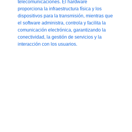
telecomunicaciones. El hardware 
proporciona la infraestructura física y los 
dispositivos para la transmisión, mientras que 
el software administra, controla y facilita la 
comunicación electrónica, garantizando la 
conectividad, la gestión de servicios y la 
interacción con los usuarios.
Ofrecemos las siguientes soluciones:
Software especializado para el 
monitoreo y aprovisionamiento de redes 
HFC, DOCSIS y GPON.
Software especializado para pruebas 
automatizadas de equipos terminales 
(CPE) como módems, routers Wi-Fi y 
ONTs.
Analizadores para la resolución de 
problemas, certificación e 
interoperabilidad en redes de fibra 