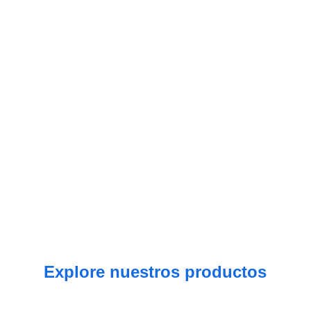
Ofrecemos las siguientes soluciones:
Monitorización y Control (HMI/SCADA).
Gestión de Activos (Asset Performance).
Gestión de Datos e IA (Data 
Management).
Simulación de Procesos.
Control de Operaciones.
Optimización de la Producción.
Ingeniería y Diseño.
Explore nuestros productos