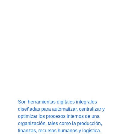
óptica (FTTH), ONTs y OLTs, basadas 
en PON, GPON y XGS-PON.
Soluciones de software para 
Operaciones Empresariales
Son herramientas digitales integrales 
diseñadas para automatizar, centralizar y 
optimizar los procesos internos de una 
organización, tales como la producción, 
finanzas, recursos humanos y logística.