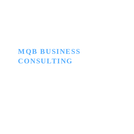
MQB BUSINESS 
CONSULTING
Innovación para convertir lo ordinario en 
extraordinario
Términos y Condiciones
Política de Privacidad
Términos CyberTech Store