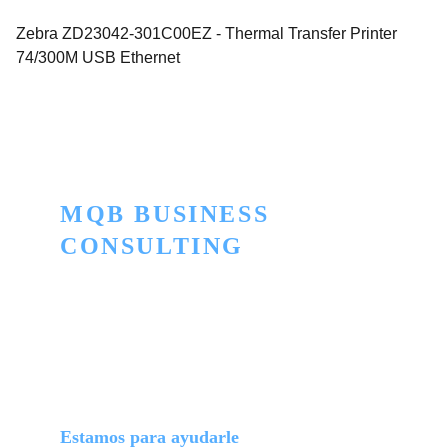
Zebra ZD23042-301C00EZ - Thermal Transfer Printer
74/300M USB Ethernet
MQB BUSINESS 
CONSULTING
Innovación para convertir lo ordinario en 
extraordinario
TELEFONO
+506 2505-5445
+506 7174-5664
Estamos para ayudarle